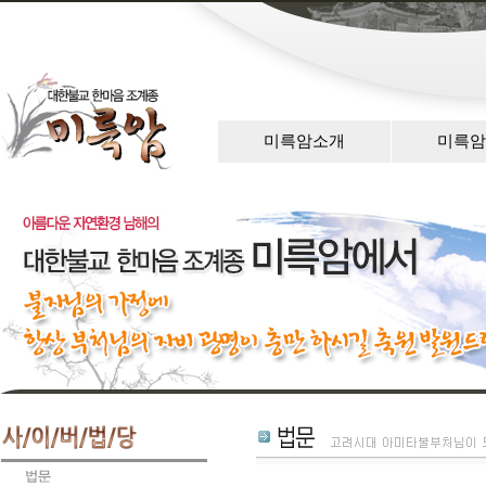
미륵암소개
미륵암