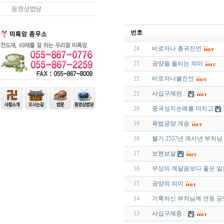
번호
24
비로자나 총귀진언
23
공양을 올리는 의미
22
비로자나불진언
21
사십구제란...
20
중국성지순례를 마치고
19
육법공양 게송
18
불기 2557년 계사년 부처
17
보현보살
16
무상의 깨달음보다 좋은 일
15
공양의 의미
14
거룩하신 부처님께 연등 공
13
사십구제중 ..