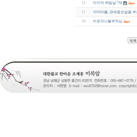
12
마지막 49일날 7재
11
아미타불, 관세음보살을 부
10
비로자나불부처님
24
약
국
24Parmacy
우
즐
성
비
아
탑-
프
릴
리
지
구
입
gmdqnswp
alvmwls.xyz