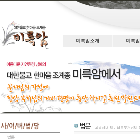
미륵암소개
미륵암