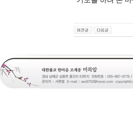
기도를 하려 온 마
24
약
국
24Parmacy
우
즐
성
비
아
탑-
프
릴
리
지
구
입
gmdqnswp
alvmwls.xyz
비