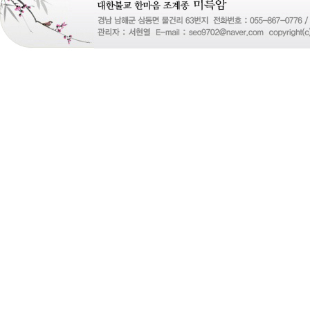
즐
성
비
아
탑-
프
릴
리
지
구
입
gmdqnswp
alvmwls.xyz
비
아
탑-
시
알
리
스
구
입
skrxo
qldkahf
실
시
간