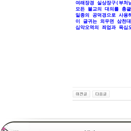
여래장경 실상장구(부처님
모든 불교의 대의를 총괄
일종의 공덕경으로 사용하
이 글귀는 외우면 삼천대
십악오역의 죄업과 육십오
24
약
국
24Parmacy
우