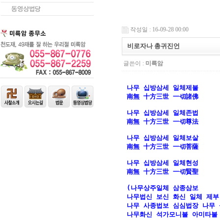
작성일 : 16-09-28 00:00
비로자나 총귀진언
글쓴이 :
미륵암
나무 십방삼세 일체제불
南無 十方三世 一切諸佛 

나무 십방삼세 일체존법

南無 十方三世 一切尊法

나무 십방삼세 일체보살

南無 十方三世 一切菩薩

나무 십방삼세 일체현성

南無 十方三世 一切賢聖

(나무상주일체 삼종삼보 

나무법신 보신 화신 일체 제부

나무 사종법보 심심법장 나무 
나무화신 석가모니불 아미타불 