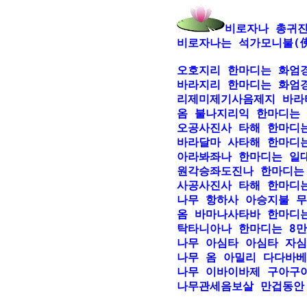
비로자나 총귀진
비로자나는 석가모니불(佛
오호지리 한마디는 화엄경
바라지리 한마디는 화엄경
리제미제기사음제지 바라타
옴 불나지리익 한마디는 
오공사진사 타해 한마디는
바라달마 사타해 한마디는
아라봐좌나 한마디는 일대
원각승좌도진나 한마디는 
사공사진사 타해 한마디는
나무 항하사 아승지불 무
옴 바마나사타바 한마디는 
탁타니아나 한마디는 8만
나무 아심타 아심타 자심
나무 옴 아밀리 다다바베
나무 이바이바제 구아구아
나무관세음보살 만겁동안 