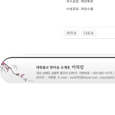
국수공양...백연회로
사셩공양...재앙소멸
24
약
국
24Parmacy
우
즐
성
비
아
탑-
프
릴
리
지
구
입
gmdqnswp