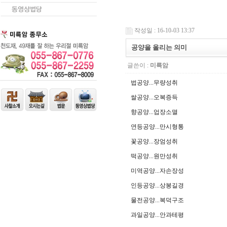
작성일 : 16-10-03 13:37
공양을 올리는 의미
글쓴이 :
미륵암
법공양...무량성취
쌀공양...오복증득
향공양...업장소멸
연등공양...만시형통
꽃공양...장엄성취
떡공양...원만성취
미역공양...자손장성
인등공양...상봉길경
물전공양...복덕구조
과일공양...안과테평