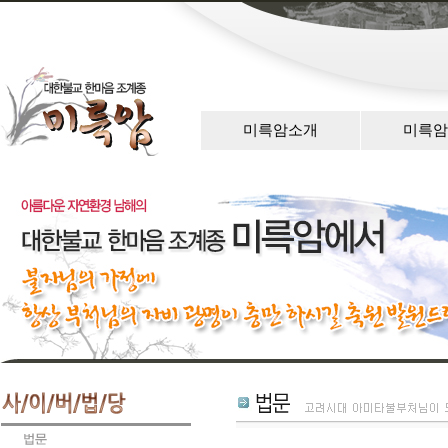
미륵암소개
미륵암