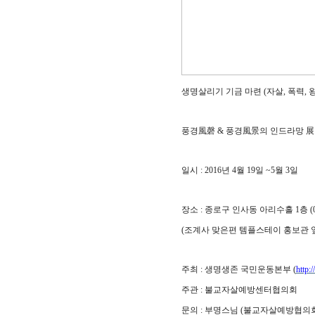
생명살리기 기금 마련
(
자살
,
폭력
,
풍경
風磬
&
풍경
風景
의 인드라망
일시
: 2016
년
4
월
19
일
~5
월
3
일
장소
:
종로구 인사동 아리수홀
1
층
(
(
조계사 맞은편 템플스테이 홍보관 
주최
:
생명생존 국민운동본부
(
http:
주관
:
불교자살예방센터협의회
문의
:
부명스님
(
불교자살예방협의