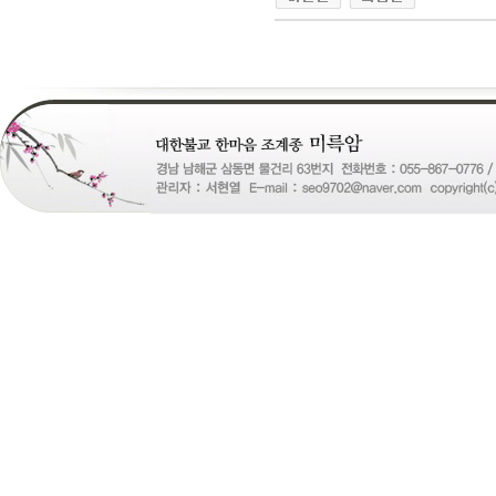
24
약
국
24Parmacy
우
즐
성
비
아
탑-
프
릴
리
지
구
입
gmdqnswp
alvmwls.xyz
비
아
탑-
시
알
리
스