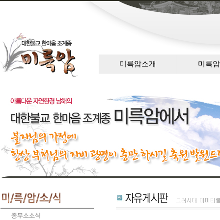
미륵암소개
미륵암