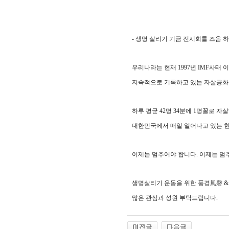
-
생명 살리기 기금 전시회를 즈음 
우리나라는 현재
1997
년
IMF
사태 
지속적으로 기록하고 있는 자살공화
하루 평균
42
명
34
분에
1
명꼴로 자살
대한민국에서 매일 일어나고 있는 
이제는 멈추어야 합니다
.
이제는 멈
생명살리기 운동을 위한 풍경
風磬
많은 관심과 성원 부탁드립니다
.