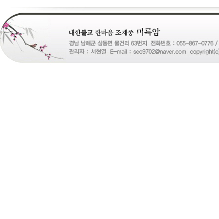
국
24Parmacy
우
즐
성
비
아
탑-
프
릴
리
지
구
입
gmdqnswp
alvmwls.xyz
비
아
탑-
시
알
리
스
구
입
skrxo
qldkahf