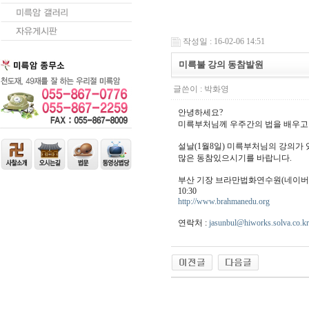
작성일 : 16-02-06 14:51
미륵불 강의 동참발원
글쓴이 :
박화영
안녕하세요?
미륵부처님께 우주간의 법을 배우고
설날(1월8일) 미륵부처님의 강의가
많은 동참있으시기를 바랍니다.
부산 기장 브라만법화연수원(네이버 
10:30
http://www.brahmanedu.org
연락처 :
jasunbul@hiworks.solva.co.kr
24
약