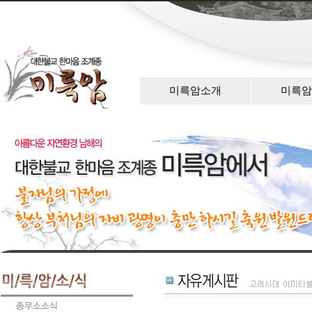
미륵암소개
미륵암