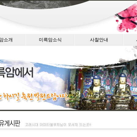
암소개
미륵암소식
사찰안내