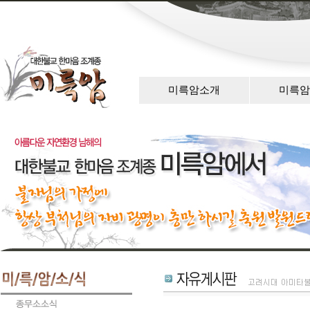
미륵암소개
미륵암