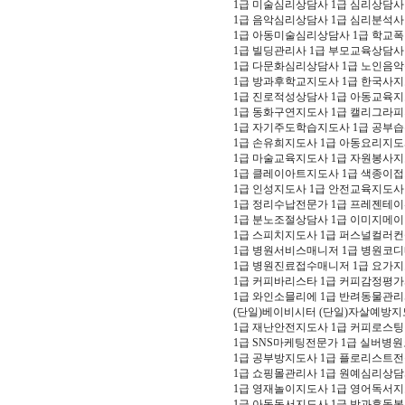
1급 미술심리상담사 1급 심리상담사
1급 음악심리상담사 1급 심리분석사
1급 아동미술심리상담사 1급 학교
1급 빌딩관리사 1급 부모교육상담
1급 다문화심리상담사 1급 노인음악
1급 방과후학교지도사 1급 한국사지
1급 진로적성상담사 1급 아동교육지
1급 동화구연지도사 1급 캘리그라
1급 자기주도학습지도사 1급 공부
1급 손유희지도사 1급 아동요리지
1급 마술교육지도사 1급 자원봉사
1급 클레이아트지도사 1급 색종이
1급 인성지도사 1급 안전교육지도
1급 정리수납전문가 1급 프레젠테
1급 분노조절상담사 1급 이미지메
1급 스피치지도사 1급 퍼스널컬러
1급 병원서비스매니저 1급 병원코
1급 병원진료접수매니저 1급 요가
1급 커피바리스타 1급 커피감정평
1급 와인소믈리에 1급 반려동물관
(단일)베이비시터 (단일)자살예방지
1급 재난안전지도사 1급 커피로스
1급 SNS마케팅전문가 1급 실버병
1급 공부방지도사 1급 플로리스트전
1급 쇼핑몰관리사 1급 원예심리상
1급 영재놀이지도사 1급 영어독서지
1급 아동독서지도사 1급 방과후돌