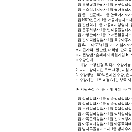
1급 요양병원관리사 1급 부부심리상
1급 노후설계지도사 1급 영어요리
1급 골프전문캐디 1급 한국어지도사
1급 HRD전문가 1급 아동미술지도
1급 전산회계 1급 아동복지상담사
1급 운동처방사 1급 반려동물장례
1급 가정관리사 1급 스마폰활용지도
1급 진로직업상담사 1급 특수아동
1급 6시그마(GB) 1급 보드게임지
● 지원자격 : 일반인, 대학생, 단체 
● 지원방법 : 홈페이지 회원가입 ▶
● 수강안내
1. 개강 : 수강신청 후 즉시 수강가능
2. 교재 : 강의교안 무료 제공 , 시험
3. 수강방법 : 100% 온라인 수강, 
4. 수강기간 : 4주 과정 (기간 부족 
▶ 지원과정(2) : 총 50개 과정 http://LIC
1급 심리상담사 1급 미술심리상담사
1급 심리상담사 2급 미술심리상담사
1급 노인심리상담사 1급 음악심리
1급 가족심리상담사 1급 색채심리
1급 가족문화상담사 1급 진로코칭
1급 아동복지상담사 1급 아동폭력
1급 방과후돌봄지도사 1급 방과후지