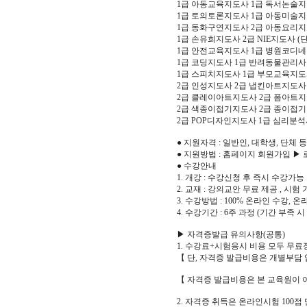
1급 아동교육지도사 1급 독서논술
1급 토의토론지도사 1급 아동미술
1급 동화구연지도사 2급 아동요리
1급 손유희지도사 2급 NIE지도사
1급 안전교육지도사 1급 병원코디
1급 코딩지도사 1급 반려동물관리사
1급 스피치지도사 1급 부모교육지
2급 인성지도사 2급 냅킨아트지도사
2급 클레이아트지도사 2급 폼아트지
2급 색종이접기지도사 2급 종이접
2급 POP디자인지도사 1급 심리분석
● 지원자격 : 일반인, 대학생, 단체 
● 지원방법 : 홈페이지 회원가입 ▶
● 수강안내
1. 개강 : 수강신청 후 즉시 수강가능
2. 교재 : 강의교안 무료 제공 , 시험
3. 수강방법 : 100% 온라인 수강, 
4. 수강기간 : 6주 과정 (기간 부족 
▶ 자격증발급 유의사항(공통)
1. 수강료+시험응시 비용 모두 무료장
【 단, 자격증 발급비용은 개별부담 
【 자격증 발급비용은 본 교육원이 
2. 자격증 취득은 온라인시험 100점 