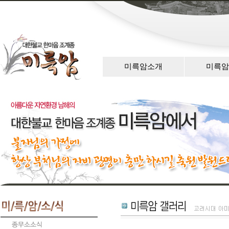
미륵암소개
미륵암