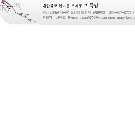
즐
성
비
아
탑-
프
릴
리
지
구
입
gmdqnswp
alvmwls.xyz
비
아
탑-
시
알
리
스
구
입
skrxo
qldkahf
실
시
간