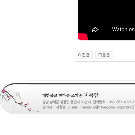
24
약
국
24Parmacy
우
즐
성
비
아
탑-
프
릴
리
지