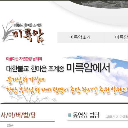
미륵암소개
미륵암