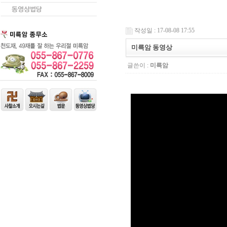
작성일 : 17-08-08 17:55
미륵암 동영상
글쓴이 :
미륵암