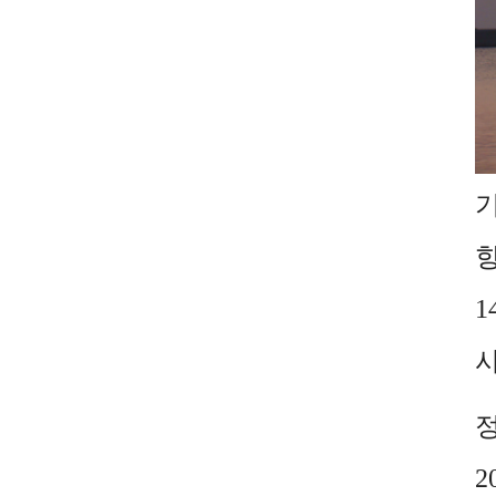
1
사
2