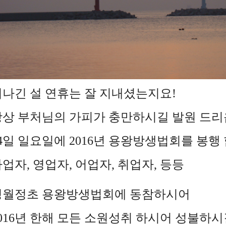
기나긴 설 연휴는 잘 지내셨는지요!
항상 부처님의 가피가 충만하시길 발원 드리
4일 일요일에 2016년 용왕방생법회를 봉행
업자, 영업자, 어업자, 취업자, 등등
정월정초 용왕방생법회에 동참하시어
016년 한해 모든 소원성취 하시어 성불하