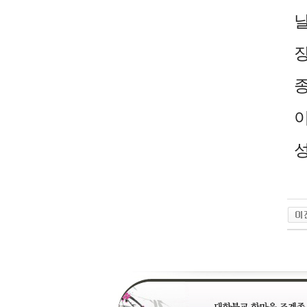
날
장
종
성
24
약
국
24Parm
우
즐