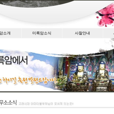
암소개
미륵암소식
사찰안내