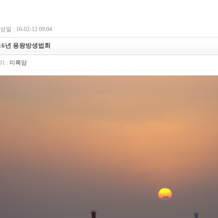
일 : 16-02-12 09:04
016년 용왕방생법회
 :
미륵암