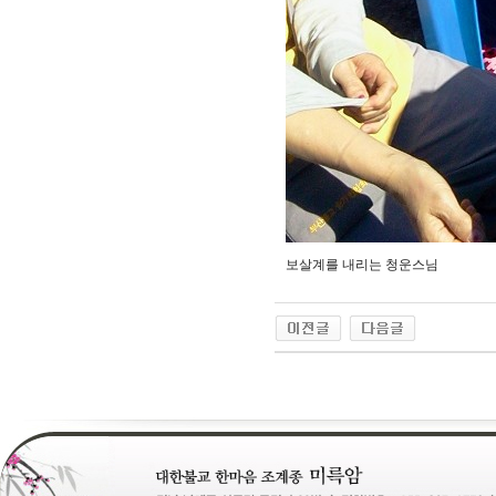
보살계를 내리는 청운스님
24
약
국
24Parmacy
우
즐
성