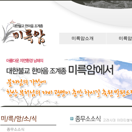
미륵암소개
미륵암