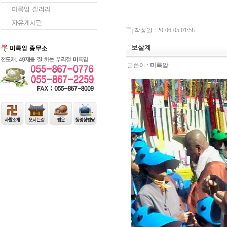
작성일 : 20-06-05 01:58
보살계
글쓴이 :
미륵암