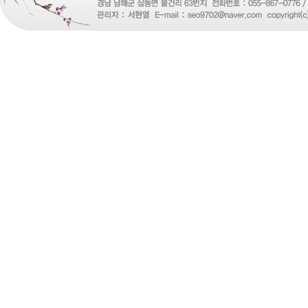
비
아
탑-
프
릴
리
지
구
입
gmdqnswp
alvmwls.xyz
비
아
탑-
시
알
리
스
구
입
skrxo
qldkahf
실
시
간
무
료