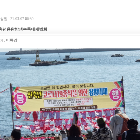
일 : 21-03-07 06:30
축년용왕방생수륙대재법회
 :
미륵암