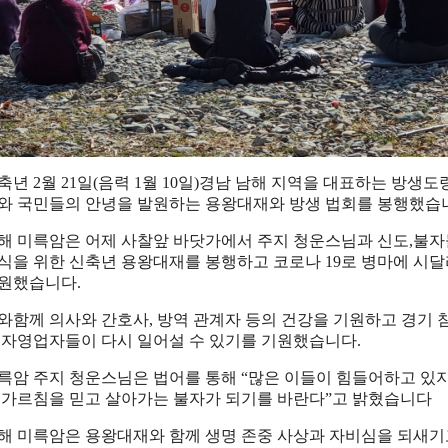
축년
2
월
21
일
(
음력
1
월
10
일
)
경남 남해 지역을 대표하는 방생도
와 국민들의 안녕을 발원하는 용왕대재와 방생 법회를 봉행했습
해 미륵암은 어제 사찰앞 바닷가에서 주지 청운스님과 신도
,
불자
식을 위한 신축년 용왕대재를 봉행하고 코로나
19
로 병마에 시달
원했습니다
.
와함께 의사와 간호사
,
방역 관계자 등의 건강을 기원하고 경기 
 자영업자들이 다시 일어설 수 있기를 기원했습니다
.
륵암 주지 청운스님은 법어를 통해
“
많은 이들이 힘들어하고 있
 가르침을 믿고 살아가는 불자가 되기를 바란다
”
고 밝혔습니다
해 미륵암은 용왕대재와 함께 생명 존중 사상과 자비심을 되새기