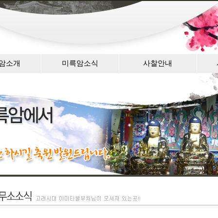
암소개
미륵암소식
사찰안내