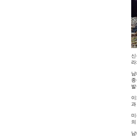
신
라
남
종
발
이
과
미
의
남