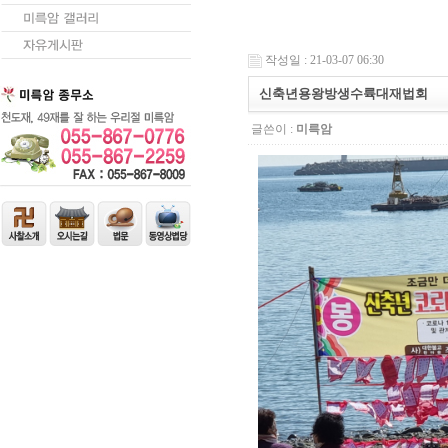
작성일 : 21-03-07 06:30
신축년용왕방생수륙대재법회
글쓴이 :
미륵암