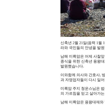
신축년
2
월
21
일
(
음력
1
월
1
라와 국민들의 안녕을 발
남해 미륵암은 어제 사찰앞
종식을 위한 신축년 용왕
발원했습니다
.
이와함께 의사와 간호사
,
방
과 자영업자들이 다시 일어
미륵암 주지 청운스님은 
의 가르침을 믿고 살아가는
남해 미륵암은 용왕대재와 