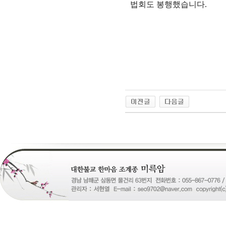
법회도 봉행했습니다
.
24
약
국
24Parmacy
우
즐
성
비
아
탑-
프
릴
리