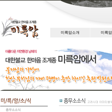
미륵암소개
미륵암