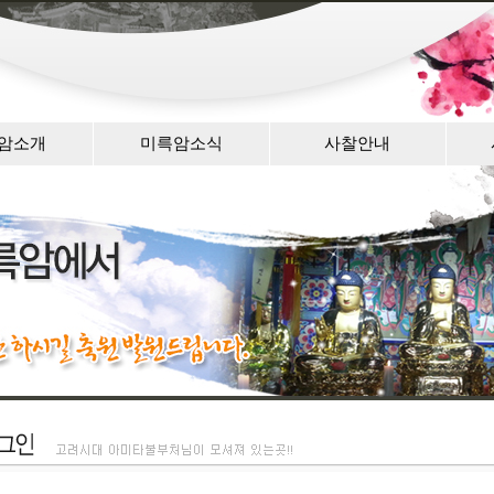
암소개
미륵암소식
사찰안내